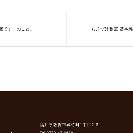
開催です、のこと。
お片づけ教室 基本
福井県敦賀市呉竹町1丁目2-8
Tel.
0770-47-6689