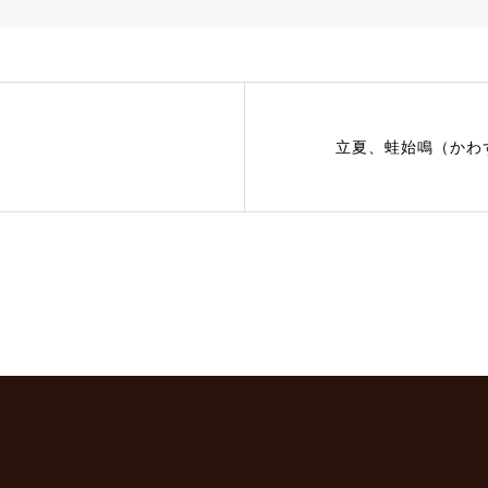
立夏、蛙始鳴（かわ